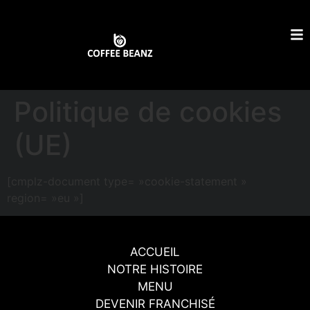
Politique de cookies
(UE)
[cmplz-document type= »cookie-statement »
region= »eu »]
ACCUEIL
NOTRE HISTOIRE
MENU
DEVENIR FRANCHISÉ