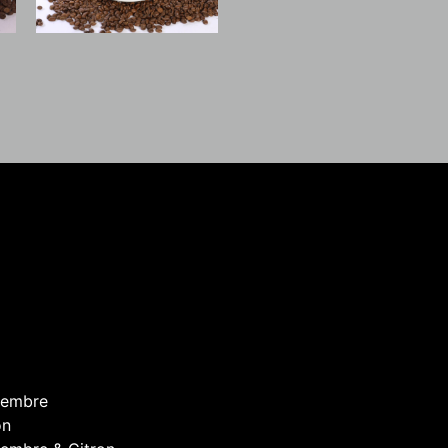
gembre
on