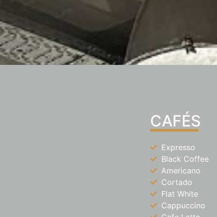
CAFÉS
Expresso
Black Coffee
Americano
Cortado
Flat White
Cappuccino