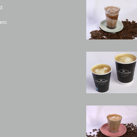
d
anc