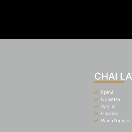
CHAI L
Epicé
Noisette
Vanille
Caramel
Pain d'épices