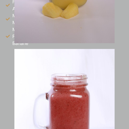
Fraise
Ananas
Mangue
Menthe
Mangue
Fraise
Banane