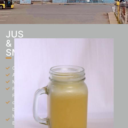
JUS
&
SMOOTHIE
Orange
Ananas
Mangue
Fraise
Fruits
des
bois
Mangue
Banane